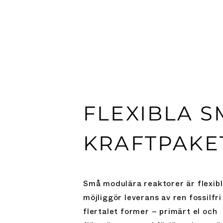
FLEXIBLA S
KRAFTPAKE
Små modulära reaktorer är flexib
möjliggör leverans av ren fossilfri
flertalet former – primärt el och