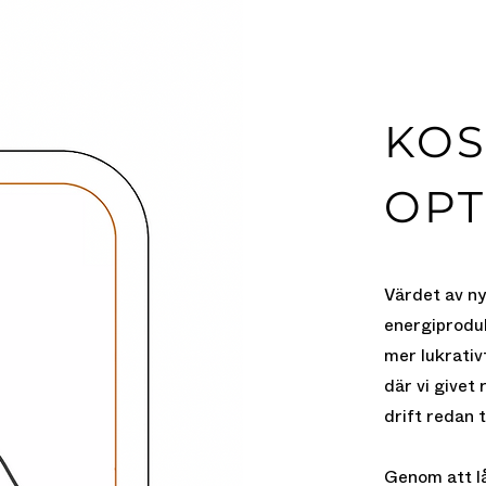
KOS
OPT
Värdet av ny
energiproduk
mer lukrativ
där vi givet
drift redan 
Genom att l