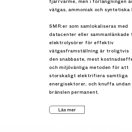
fjärrvärme, men i förlängningen ä
vätgas, ammoniak och syntetiska 
SMR:er som samlokaliseras med
datacenter eller sammanlänkade t
elektrolysörer för effektiv
vätgasframställning är troligtvis
den
snabbaste, mest kostnadseff
och miljövänliga metoden för att
storskaligt elektrifiera samtliga
energisektorer, och knuffa undan 
bränslen permanent.
Läs mer