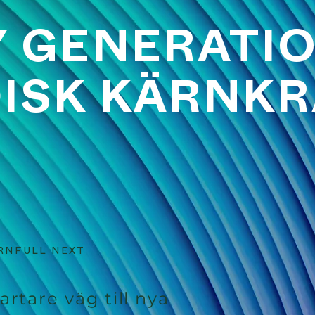
Y GENERATI
ISK KÄRNKR
ÄRNFULL NEXT
rtare väg till nya