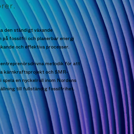
rer.
ta den ständigt växande
 på fossilfri och planerbar energi
nkande och effektiva processer.
entreprenörsdrivna metodik för att
ya kärnkraftsprojekt och SMR-
 vi spela en nyckelroll inom Nordens
lning till fullständig fossilfrihet.