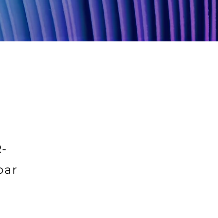
R-
bar