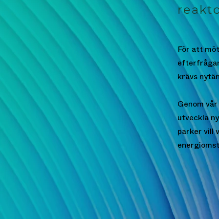
reakto
För att mö
efterfrågan
krävs nytä
Genom vår 
utveckla n
parker vill
energiomstäl