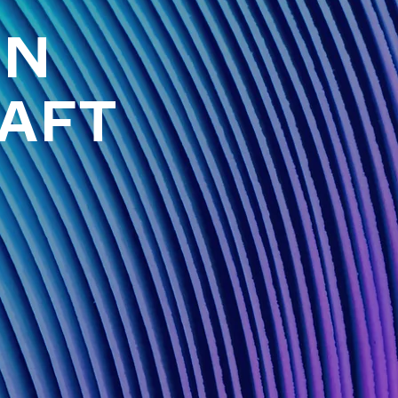
ON
AFT