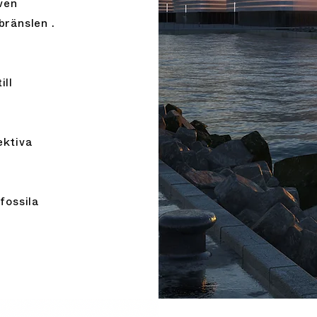
ven
bränslen .
ill
ektiva
fossila