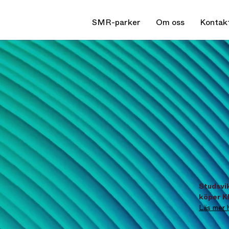
SMR-parker
Om oss
Kontak
Studsvi
köper 
Läs mer 