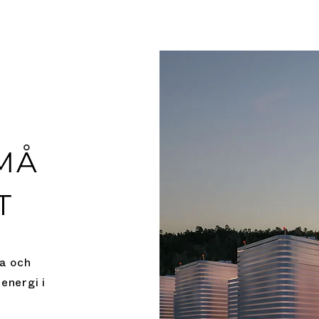
MÅ
T
la och
 energi i