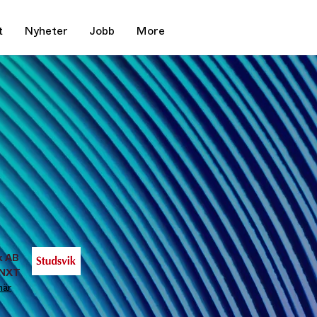
t
Nyheter
Jobb
More
k AB
KNXT
här