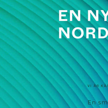
EN N
NORD
VI ÄR K
En sma