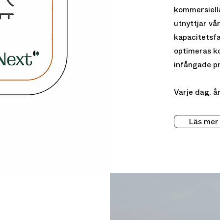
kommersiell
utnyttjar vå
kapacitetsfa
optimeras ko
infångade pr
Varje dag, å
Läs mer